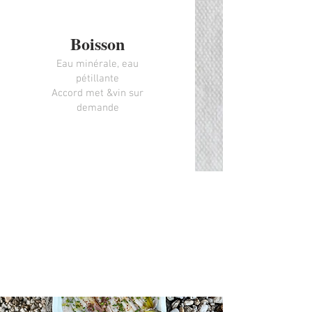
Boisson
Eau minérale, eau
pétillante
Accord met &vin sur
demande