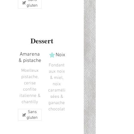
gluten
Dessert
Amarena
Noix
& pistache
Fondant
Moelleux
aux noix
pistache,
& miel,
cerise
noix
confite
caraméli
italienne &
sées &
chantilly
ganache
chocolat
Sans
gluten