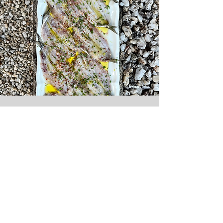
Comment ça se passe ?
C'est très simple, une fois le menu établi
en fonction de vos goûts et vos
contraintes, je m'occupe de TOUT
- validation & versement de l'accompte
50%
- confirmation de nombre d'invités
jusqu'à 5 jours avant
- annulation sans frais 7 jours avant, 5