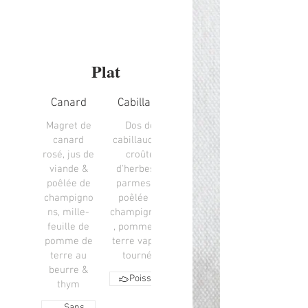
Plat
Canard
Cabillaud
Magret de
Dos de
canard
cabillaud en
rosé, jus de
croûte
viande &
d'herbes &
poêlée de
parmesan,
champigno
poêlée de
ns, mille-
champignons
feuille de
, pomme de
pomme de
terre vapeur
terre au
tournée
beurre &
Poisson
thym
Sans