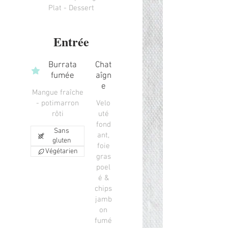
Plat - Dessert
Entrée
Burrata
Chat
fumée
aîgn
e
Mangue fraîche
- potimarron
Velo
rôti
uté
fond
Sans
ant,
gluten
foie
Végétarien
gras
poel
é &
chips
jamb
on
fumé